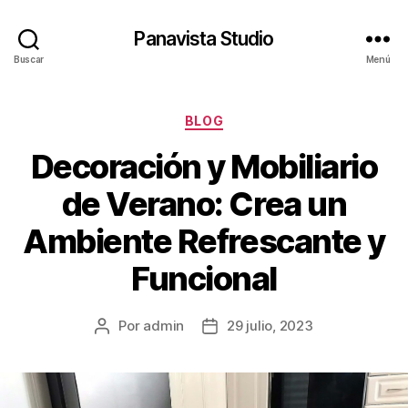
Panavista Studio
Buscar
Menú
Categorías
BLOG
Decoración y Mobiliario
de Verano: Crea un
Ambiente Refrescante y
Funcional
Por
admin
29 julio, 2023
Autor
Fecha
de
de
la
la
entrada
entrada